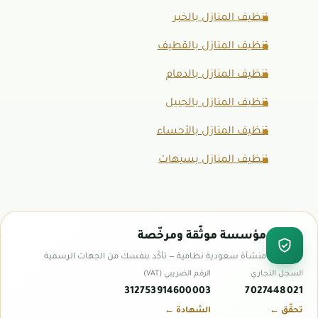
تنظيف المنازل بالخبر
تنظيف المنازل بالقطيف
تنظيف المنازل بالدمام
تنظيف المنازل بالجبيل
تنظيف المنازل بالأحساء
تنظيف المنازل بسيهات
مؤسسة موثّقة ومرخّصة
منشأة سعودية نظامية — تأكّد بنفسك من الجهات الرسمية
السجل التجاري
الرقم الضريبي (VAT)
312753914600003
7027448021
تحقّق ←
الشهادة ←