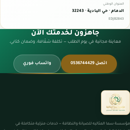
العنوان الوطني
الدمام · حي البادية · 32243
EDJB2843
جاهزون لخدمتك الآن
معاينة مجانية في يوم الطلب — تكلفة شفّافة، وضمان كتابي.
اتصل 0536744429
واتساب فوري
مؤسسة سما المثاليه للصيانة والنظافة — خدمات منزلية متكاملة في