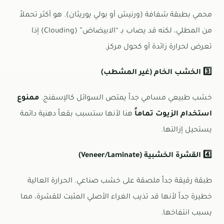
محمي بطبقة شفافة (ورنيش أو بولي يوريثان). هو أكثر تحملاً
من المطلي، لكنه قد يصاب بـ “الابيضاض” (Clouding) إذا
تعرض لحرارة زائدة أو كحول مركز.
3️⃣ الخشب الخام (غير المشطب)
خشب طبيعي مسامي جداً يمتص السوائل كالإسفنج.
ممنوع
استخدام الزيوت تماماً
هنا لأنها ستسبب بقعاً دهنية دائمة
يستحيل إزالتها.
4️⃣ القشرة الخشبية (Veneer/Laminate)
طبقة رقيقة جداً ملصقة على خشب صناعي. الحرارة العالية
خطيرة جداً لأنها قد تذيب الغراء الأصلي المثبت للقشرة، مما
يسبب انتفاخها.