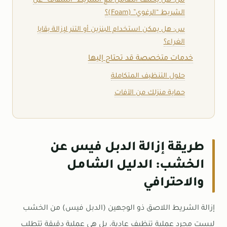
س: هل يختلف التعامل مع الشريط “الشفاف” عن
الشريط “الرغوي” (Foam)؟
س: هل يمكن استخدام البنزين أو التنر لإزالة بقايا
الغراء؟
خدمات متخصصة قد تحتاج إليها
حلول التنظيف المتكاملة
حماية منزلك من الآفات
طريقة إزالة الدبل فيس عن
الخشب: الدليل الشامل
والاحترافي
إزالة الشريط اللاصق ذو الوجهين (الدبل فيس) من الخشب
ليست مجرد عملية تنظيف عادية، بل هي عملية دقيقة تتطلب