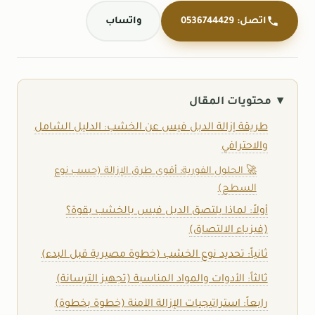
اتصل: 0536744429
واتساب
محتويات المقال
طريقة إزالة الدبل فيس عن الخشب: الدليل الشامل
والاحترافي
🚀 الحلول الفورية: أقوى طرق الإزالة (حسب نوع
السطح)
أولاً: لماذا يلتصق الدبل فيس بالخشب بقوة؟
(فيزياء الالتصاق)
ثانياً: تحديد نوع الخشب (خطوة مصيرية قبل البدء)
ثالثاً: الأدوات والمواد المناسبة (تجهيز الترسانة)
رابعاً: استراتيجيات الإزالة الآمنة (خطوة بخطوة)