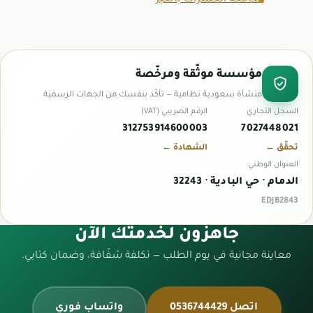
مكافحة الحشرات بالخبر
مؤسسة موثّقة ومرخّصة
منشأة سعودية نظامية — تأكّد بنفسك من الجهات الرسمية
السجل التجاري
الرقم الضريبي (VAT)
312753914600003
7027448021
تحقّق ←
الشهادة ←
العنوان الوطني
الدمام · حي البادية · 32243
EDJB2843
جاهزون لخدمتك الآن
معاينة مجانية في يوم الطلب — تكلفة شفّافة، وضمان كتابي.
اتصل 0536744429
واتساب فوري