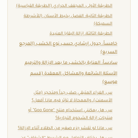
الطريقة الأولى: المجفف الحراري (الطريقة القياسية)
الطريقة الثانية: الفصل بخيط الأسنان (للأشرطة
السميكة)
الطريقة الثالثة: إزالة البقايا العنيدة
خامساً: جدول إرشادي حسب نوع الخشب (المرجع
السريع)
سادساً: العناية بالخشب ما بعد الإزالة والترميم
الأسئلة الشائعة والمشاكل المعقدة (قسم
موسع)
س: الغراء المتبقي صلب جداً ومتحجر (مثل
الأسمنت)، والممحاة لا تؤثر فيه، ماذا أفعل؟
س: هل يمكنني استخدام منتج “Goo Gone” أو
منتجات إزالة الشحوم التجارية؟
س: ماذا لو تقشر جزء صغير من الطلاء أثناء الإزالة؟