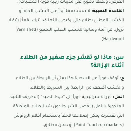
الغرض، ولكنها تحتوي على مذيبات زيتية قوية (حمضيات).
القاعدة الذهبية:
لا تستخدمها أبداً على الخشب الخام أو
الخشب المطلي بطلاء مائي رخيص، لأنها قد تترك بقعاً زيتية لا
تزول. هي آمنة ومثالية للخشب الصلب الملمع (Varnished
Hardwood).
س: ماذا لو تقشر جزء صغير من الطلاء
أثناء الإزالة؟
ج:
توقف فوراً عن السحب! هذا يعني أن الرابطة بين الطلاء
والخشب أضعف من الرابطة بين الشريط والطلاء.
الحل:
غيّر الاستراتيجية فوراً إلى “خيط الصيد” (الطريقة الثانية
المذكورة بالأعلى) لفصل الشريط دون شد الطلاء. المنطقة
التي تقشرت يمكن إصلاحها لاحقاً باستخدام أقلام الروتوش
(Paint Touch-up markers) أو دهان مطابق.