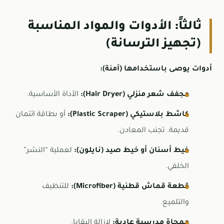
ثالثاً: الأدوات والمواد المناسبة
(تجهيز الترسانة)
أدوات يوصى باستخدامها (آمنة):
مجفف شعر منزلي (Hair Dryer):
الأداة الأساسية.
كاشط بلاستيكي (Plastic Scraper):
أو بطاقة ائتمان
قديمة. تجنب المعادن.
خيط أسنان أو خيط صيد (نايلون):
لعملية “النشر”
الخلفي.
قطعة قماش قطنية (Microfiber):
للتنظيف
والتلميع.
ممحاة مدرسية عادية:
لإزالة البقايا.