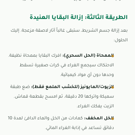
الطريقة الثالثة: إزالة البقايا العنيدة
بعد إزالة جسم الشريط، ستبقى غالباً آثار لاصقة مزعجة. إليك
الحلول:
الممحاة (الحل السحري):
افرك البقايا بممحاة نظيفة.
الاحتكاك سيجمع الغراء في كرات صغيرة تسقط
وحدها دون أي مواد كيميائية.
الزيوت/المايونيز (للخشب الملمع فقط):
ضع طبقة
سميكة واتركها 20 دقيقة، ثم امسح بقطعة قماش.
الزيت يفكك الغراء.
الخل المخفف:
كمادات من الخل والماء الدافئ لمدة 10
دقائق تساعد في إذابة الغراء المائي.