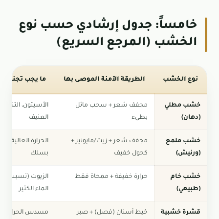
خامساً: جدول إرشادي حسب نوع
الخشب (المرجع السريع)
نوع الخشب
الطريقة الآمنة الموصى بها
ما يجب تجنبه (خ
خشب مطلي
مجفف شعر + سحب مائل
الأسيتون، التنر، 
(دهان)
بطيء
العنيف
خشب ملمع
مجفف شعر + زيت/مايونيز +
الحرارة العالية جداً
(ورنيش)
كحول خفيف
بسلك
خشب خام
حرارة خفيفة + ممحاة فقط
الزيوت (تسبب بقع
(طبيعي)
الماء الكثير
قشرة خشبية
خيط أسنان (فصل) + صبر
مسدس الحرارة، ا