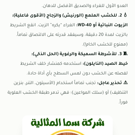
العدو الأول للغراء والصديق الأفضل للدهان.
💧 2. للخشب الملمع (الورنيش) والزجاج (الأقوى فاعلية):
الزيوت النباتية أو WD-40:
الغراء “يكره” الزيت. انقع الشريط
بالزيت لمدة 20 دقيقة، وسيفقد قدرته على الالتصاق تماماً.
(ممنوع للخشب الخام!).
🧵 3. للأشرطة السميكة والرغوية (الحل الذكي):
خيط الصيد (النايلون):
استخدمه كمنشار خلف الشريط
لفصله عن الخشب دون لمس السطح بأي أداة حادة.
⚠️ تحذير عاجل:
تجنب تماماً استخدام (الأسيتون، التنر، بنزين
التنظيف) أو (سلك المواعين)؛ فهي تدمر طبقة الخشب العلوية
فوراً.