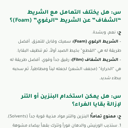
س: هل يختلف التعامل مع الشريط
“الشفاف” عن الشريط “الرغوي” (Foam)؟
ج:
نعم، وبشدة.
–
الشريط الرغوي (Foam):
سميك وقابل للتمزق. أفضل
طريقة له هي “القطع” بخيط الصيد أولاً، ثم تنظيف البقايا.
–
الشريط الشفاف (Film):
رقيق جداً وقوي. أفضل طريقة له
هي “الحرارة” (مجفف الشعر) لجعله ليناً ومطاطياً، ثم سحبه
ببطء شديد.
س: هل يمكن استخدام البنزين أو التنر
لإزالة بقايا الغراء؟
ج:
ممنوع تماماً!
البنزين والتنر مواد مذيبة قوية جداً (Solvents).
1. ستذيب الورنيش والدهان فوراً وتترك بقعاً بيضاء مشوهة