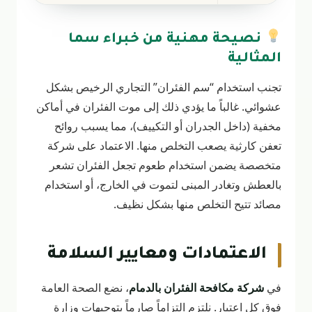
نصيحة مهنية من خبراء سما
المثالية
تجنب استخدام “سم الفئران” التجاري الرخيص بشكل
عشوائي. غالباً ما يؤدي ذلك إلى موت الفئران في أماكن
مخفية (داخل الجدران أو التكييف)، مما يسبب روائح
تعفن كارثية يصعب التخلص منها. الاعتماد على شركة
متخصصة يضمن استخدام طعوم تجعل الفئران تشعر
بالعطش وتغادر المبنى لتموت في الخارج، أو استخدام
مصائد تتيح التخلص منها بشكل نظيف.
الاعتمادات ومعايير السلامة
في
شركة مكافحة الفئران بالدمام
، نضع الصحة العامة
فوق كل اعتبار. نلتزم التزاماً صارماً بتوجيهات وزارة