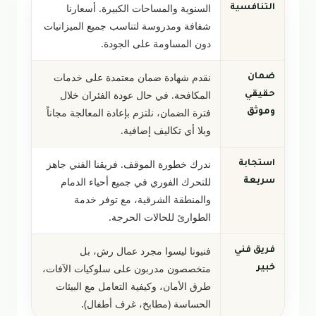
السنوية والمساحات الكبيرة. أسعارنا
التنافسية
شفافة ومدروسة لتناسب جميع الميزانيات
دون المساومة على الجودة.
نقدم شهادة ضمان معتمدة على خدمات
ضمان
المكافحة. في حال عودة الفئران خلال
حقيقي
فترة الضمان، نلتزم بإعادة المعالجة مجاناً
وموثق
وبلا أي تكاليف إضافية.
ندرك خطورة الموقف. فريقنا الفني جاهز
استجابة
للتحرك الفوري في جميع أحياء الدمام
سريعة
والمنطقة الشرقية، مع توفر خدمة
الطوارئ للحالات الحرجة.
فنيونا ليسوا مجرد عمال رش، بل
فريق فني
متخصصون مدربون على سلوكيات الآفات،
خبير
طرق الأمان، وكيفية التعامل مع البيئات
الحساسة (مطابخ، غرف أطفال).