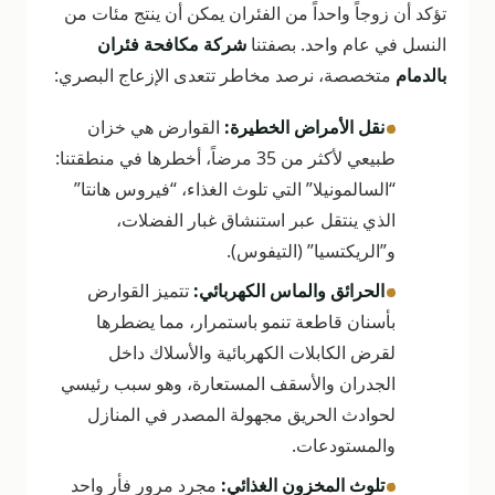
تؤكد أن زوجاً واحداً من الفئران يمكن أن ينتج مئات من
النسل في عام واحد. بصفتنا
شركة مكافحة فئران
بالدمام
متخصصة، نرصد مخاطر تتعدى الإزعاج البصري:
•
نقل الأمراض الخطيرة:
القوارض هي خزان
طبيعي لأكثر من 35 مرضاً، أخطرها في منطقتنا:
“السالمونيلا” التي تلوث الغذاء، “فيروس هانتا”
الذي ينتقل عبر استنشاق غبار الفضلات،
و”الريكتسيا” (التيفوس).
•
الحرائق والماس الكهربائي:
تتميز القوارض
بأسنان قاطعة تنمو باستمرار، مما يضطرها
لقرض الكابلات الكهربائية والأسلاك داخل
الجدران والأسقف المستعارة، وهو سبب رئيسي
لحوادث الحريق مجهولة المصدر في المنازل
والمستودعات.
•
تلوث المخزون الغذائي:
مجرد مرور فأر واحد