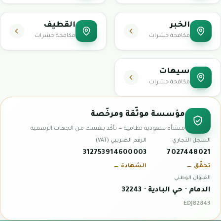
الخبر
القطيف
مكافحة حشرات
مكافحة حشرات
سيهات
مكافحة حشرات
مؤسسة موثّقة ومرخّصة
منشأة سعودية نظامية — تأكّد بنفسك من الجهات الرسمية
السجل التجاري
الرقم الضريبي (VAT)
312753914600003
7027448021
تحقّق ←
الشهادة ←
العنوان الوطني
الدمام · حي البادية · 32243
EDJB2843