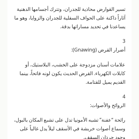
تسير القوارض محاذية للجدران، وتترك أجسامها الدهنية
آثاراً داكنة على الحواف السفلية للجدران والزوايا، وهو ما
يساعدنا في تحديد مساراتها بدقة.
3
أضرار القرض (Gnawing):
علامات أسنان مزدوجة على الخشب، البلاستيك، أو
كابلات الكهرباء. القرض الحديث يكون لونه فاتحاً، بينما
القديم يميل للقتامة.
4
الروائح والأصوات:
رائحة “عفنة” تشبه الأمونيا تدل على تشبع المكان بالبول،
وسماع أصوات خربشة في الأسقف ليلاً يدل غالباً على
وجود جرذان السقف.