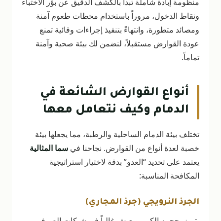
منظومة إبادة شاملة تبدأ بالكشف الدقيق عن بؤر الاختباء
ونقاط الدخول، مروراً باستخدام محطات طعوم آمنة
ومصائد متطورة، وانتهاءً بتنفيذ إجراءات وقائية تمنع
عودة القوارض مستقبلاً، لنضمن لك بيئة صحية وآمنة
تماماً.
أنواع القوارض الشائعة في
الدمام وكيف نتعامل معها
تختلف بيئة الدمام الساحلية والرطبة، مما يجعلها بيئة
خصبة لعدة أنواع من القوارض. نجاحنا في
سما المثالية
يعتمد على تحديد “العدو” بدقة لاختيار استراتيجية
المكافحة المناسبة:
الجرذ النرويجي (جرذ المجاري)
يتميز بحجمه الكبير ويعيش غالباً في شبكات الصرف