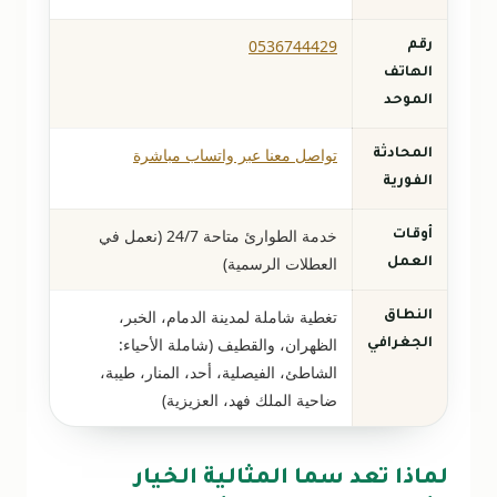
0536744429
رقم
الهاتف
الموحد
تواصل معنا عبر واتساب مباشرة
المحادثة
الفورية
خدمة الطوارئ متاحة 24/7 (نعمل في
أوقات
العطلات الرسمية)
العمل
تغطية شاملة لمدينة الدمام، الخبر،
النطاق
الظهران، والقطيف (شاملة الأحياء:
الجغرافي
الشاطئ، الفيصلية، أحد، المنار، طيبة،
ضاحية الملك فهد، العزيزية)
لماذا تعد سما المثالية الخيار