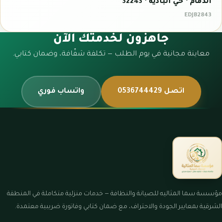
الدمام · حي البادية · 32243
EDJB2843
جاهزون لخدمتك الآن
معاينة مجانية في يوم الطلب — تكلفة شفّافة، وضمان كتابي.
اتصل 0536744429
واتساب فوري
مؤسسة سما المثاليه للصيانة والنظافة — خدمات منزلية متكاملة في المنطقة
الشرقية بمعايير الجودة والاحتراف، مع ضمان كتابي وفاتورة ضريبية معتمدة.