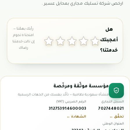
ارخص شركة تسليك مجاري بمحايل عسير .
مؤسسة موثّقة ومرخّصة
منشأة سعودية نظامية — تأكّد بنفسك من الجهات الرسمية
السجل التجاري
الرقم الضريبي (VAT)
312753914600003
7027448021
تحقّق ←
الشهادة ←
العنوان الوطني