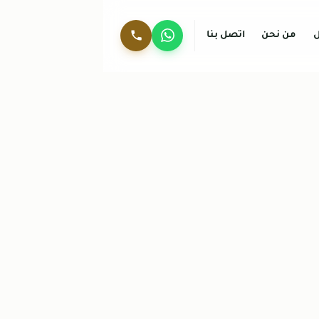
ل
من نحن
اتصل بنا
واتساب
0536744429