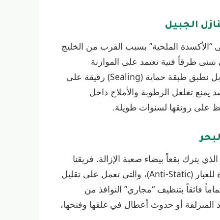
نازل الجبيل
“الأكسدة الملحية” بسبب القرب من الخليج
نتبنى طرقاً فنية تعتمد على الموازنة
الحمضية والقلوية للمواد. نحن لا نقوم بمجرد المسح، بل نطبق طبقة حماية (Sealing) رقيقة على
 يمنع تغلغل الرطوبة والأملاح داخل
ظ على رونقها لسنوات طويلة.
لبحر
ذي يترك بقعاً بيضاء صعبة الإزالة. فريقنا
المختص يستخدم سوائل تلميع تحتوي على مواد طاردة للغبار (Anti-Static)، والتي تعمل على تقليل
اماً فائقاً بتنظيف “مجاري” النوافذ من
ذ المنزلقة أو حدوث أعطال في غلقها وفتحها،