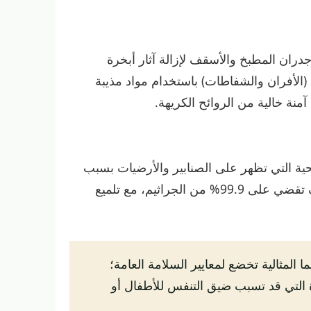
دران المطبخ والأسقف لإزالة آثار أبخرة
(الأفران والشفاطات) باستخدام مواد مذيبة
نة خالية من الروائح الكريهة.
ية التي تظهر على الصنابير والأرضيات بسبب
رطوبة الجو في الجبيل. نستخدم مطهرات واسعة الطيف تقضي على 99.9% من الجراثيم، مع تلميع
لمثالية تخضع لمعايير السلامة العامة؛
ة التي قد تسبب ضيق التنفس للأطفال أو