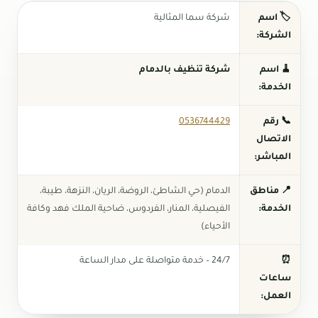
🏷️ اسم
شركة سما المثالية
الشركة:
🧹 اسم
شركة تنظيف بالدمام
الخدمة:
📞 رقم
0536744429
الاتصال
المباشر:
📍 مناطق
الدمام (حي الشاطئ، الروضة، الريان، النزهة، طيبة،
الخدمة:
الفيصلية، المنار، الفردوس، ضاحية الملك فهد وكافة
الأحياء)
⏰
24/7 – خدمة متواصلة على مدار الساعة
ساعات
العمل: