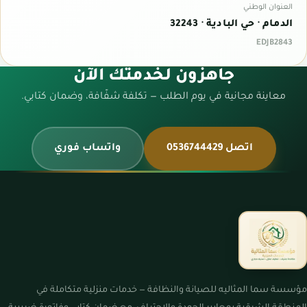
العنوان الوطني
الدمام · حي البادية · 32243
EDJB2843
جاهزون لخدمتك الآن
معاينة مجانية في يوم الطلب — تكلفة شفّافة، وضمان كتابي.
اتصل 0536744429
واتساب فوري
مؤسسة سما المثاليه للصيانة والنظافة — خدمات منزلية متكاملة في