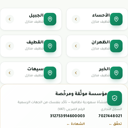
الأحساء
الجبيل
تنظيف منازل
تنظيف منازل
الظهران
القطيف
تنظيف منازل
تنظيف منازل
الخبر
سيهات
تنظيف منازل
تنظيف منازل
مؤسسة موثّقة ومرخّصة
منشأة سعودية نظامية — تأكّد بنفسك من الجهات الرسمية
السجل التجاري
الرقم الضريبي (VAT)
312753914600003
7027448021
تحقّق ←
الشهادة ←