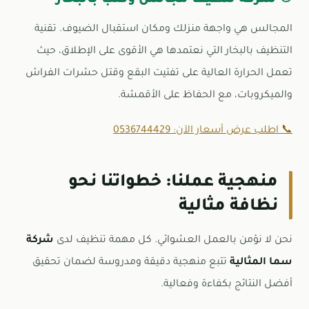
المجالس هي واجهة منزلك ومكان استقبال الضيوف. تقنية
التنظيف بالبخار التي نعتمدها هي الأقوى على الإطلاق، حيث
تعمل الحرارة العالية على تفتيت البقع وقتل حشرات الفراش
والميكروبات، مع الحفاظ على الأقمشة.
📞 اطلب عرض أسعار الآن: 0536744429
منهجية عملنا: خطواتنا نحو
نظافة مثالية
نحن لا نؤمن بالعمل العشوائي. كل مهمة تنظيف لدى
شركة
سما المثالية
تتبع منهجية دقيقة ومدروسة لضمان تحقيق
أفضل النتائج بكفاءة وفعالية.