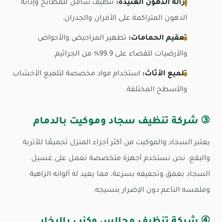
إزالة الدهون العنيدة:
تنظيف شامل للمطابخ وإذابة
الدهون المتراكمة على الأفران والجدران.
تعقيم الحمامات:
تطهير المراحيض والأحواض
والأرضيات للقضاء على 99.9% من الجراثيم.
تلميع الأثاث:
استخدام مواد مخصصة لتلميع الأخشاب
والأسطح المختلفة.
③ شركة تنظيف سجاد وموكيت بالدمام
يعتبر السجاد والموكيت من أكثر أجزاء المنزل تجميعًا للأتربة
والبقع. نحن نستخدم أجهزة متخصصة تعمل على غسيل
السجاد بعمق وتجفيفه بسرعة، مما يعيد له ألوانه الزاهية
وملمسه الناعم دون الإضرار بنسيجه.
④ شركة تنظيف مجالس وكنب بالبخار