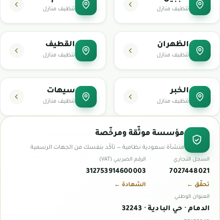
تنظيف منازل
تنظيف منازل
الظهران
القطيف
تنظيف منازل
تنظيف منازل
الخبر
سيهات
تنظيف منازل
تنظيف منازل
مؤسسة موثّقة ومرخّصة
منشأة سعودية نظامية — تأكّد بنفسك من الجهات الرسمية
السجل التجاري
الرقم الضريبي (VAT)
312753914600003
7027448021
تحقّق ←
الشهادة ←
العنوان الوطني
الدمام · حي البادية · 32243