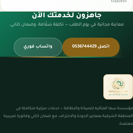
EDJB2843
جاهزون لخدمتك الآن
معاينة مجانية في يوم الطلب — تكلفة شفّافة، وضمان كتابي.
اتصل 0536744429
واتساب فوري
مؤسسة سما المثاليه للصيانة والنظافة — خدمات منزلية متكاملة في
المنطقة الشرقية بمعايير الجودة والاحتراف، مع ضمان كتابي وفاتورة ضريبية
معتمدة.