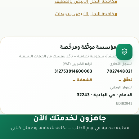
مكافحة النمل الأبيض بالقطيف
مكافحة النمل الأبيض بسيهات
مؤسسة موثّقة ومرخّصة
منشأة سعودية نظامية — تأكّد بنفسك من الجهات الرسمية
السجل التجاري
الرقم الضريبي (VAT)
312753914600003
7027448021
تحقّق ←
الشهادة ←
العنوان الوطني
الدمام · حي البادية · 32243
EDJB2843
جاهزون لخدمتك الآن
معاينة مجانية في يوم الطلب — تكلفة شفّافة، وضمان كتابي.