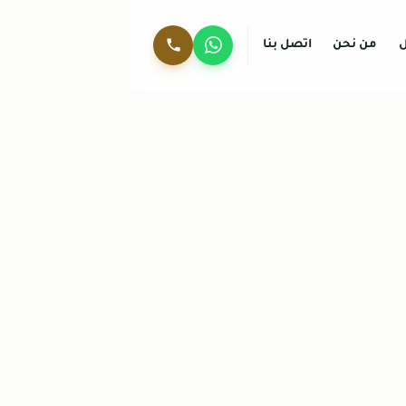
ل
من نحن
اتصل بنا
واتساب
0536744429