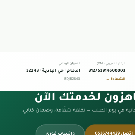
الرقم الضريبي (VAT)
العنوان الوطني
312753914600003
الدمام · حي البادية · 32243
الشهادة ←
EDJB2843
هزون لخدمتك الآن
انية في يوم الطلب — تكلفة شفّافة، وضمان كتابي.
اتصل 0536744429
واتساب فوري