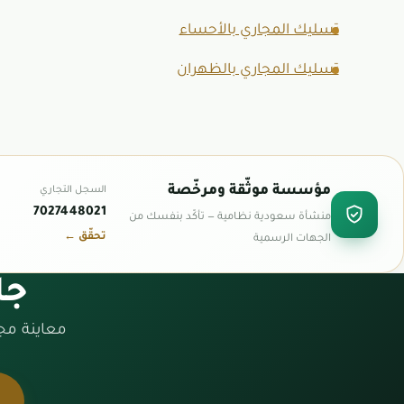
تسليك المجاري بالأحساء
تسليك المجاري بالظهران
مؤسسة موثّقة ومرخّصة
السجل التجاري
7027448021
منشأة سعودية نظامية — تأكّد بنفسك من
تحقّق ←
الجهات الرسمية
جا
معاينة مج