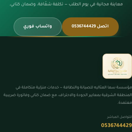
معاينة مجانية في يوم الطلب — تكلفة شفّافة، وضمان كتابي.
اتصل 0536744429
واتساب فوري
مؤسسة سما المثاليه للصيانة والنظافة — خدمات منزلية متكاملة في
المنطقة الشرقية بمعايير الجودة والاحتراف، مع ضمان كتابي وفاتورة ضريبية
معتمدة.
للتواصل المباشر
0536744429