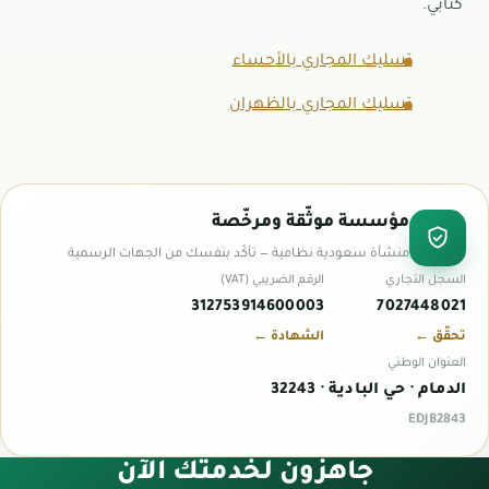
كتابي.
تسليك المجاري بالأحساء
تسليك المجاري بالظهران
مؤسسة موثّقة ومرخّصة
منشأة سعودية نظامية — تأكّد بنفسك من الجهات الرسمية
السجل التجاري
الرقم الضريبي (VAT)
312753914600003
7027448021
تحقّق ←
الشهادة ←
العنوان الوطني
الدمام · حي البادية · 32243
EDJB2843
جاهزون لخدمتك الآن